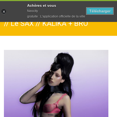
To
Achères et vous
na
Télécharger
Neocity
gratuite : L'application officielle de la ville
// Le SAX // KALIKA + BRÖ