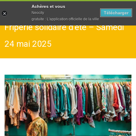
To
Achères et vous
na
Télécharger
Neocity
gratuite : L'application officielle de la ville
Friperie solidaire d’été – Samedi
24 mai 2025