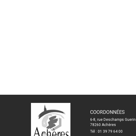
COORDONNÉES
6-8, rue Deschamps Guerin
78260 Achères
Tél : 01 39 79 64 00