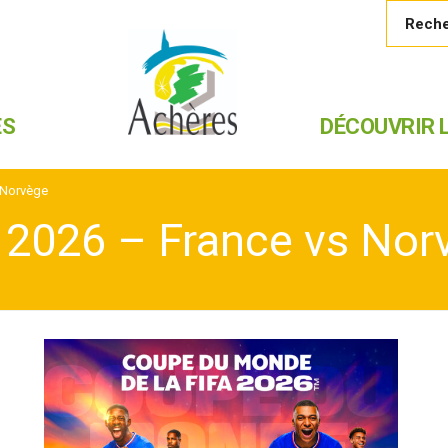
ES
DÉCOUVRIR L
 Norvège
2026 – France vs Nor