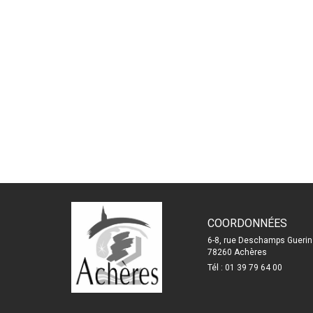
COORDONNÉES
6-8, rue Deschamps Guerin
78260 Achères
Tél : 01 39 79 64 00