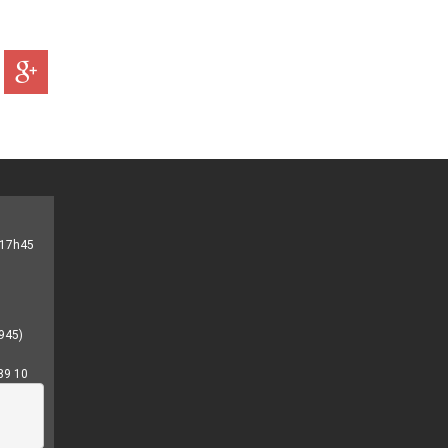
- 17h45
945)
89 10