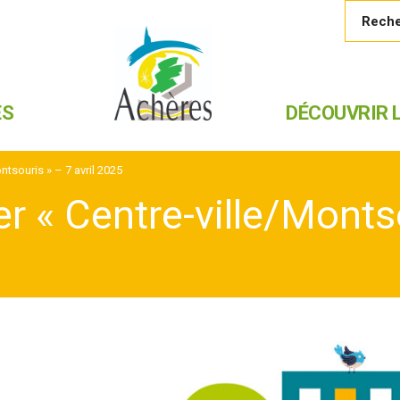
ES
DÉCOUVRIR L
ntsouris » – 7 avril 2025
r « Centre-ville/Montso