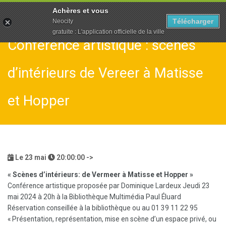
To
Achères et vous
na
Télécharger
Neocity
gratuite : L'application officielle de la ville
Conférence artistique : scènes
d’intérieurs de Vereer à Matisse
et Hopper
Le
23
mai
20:00:00 ->
« Scènes d’intérieurs: de Vermeer à Matisse et Hopper »
Conférence artistique proposée par Dominique Lardeux Jeudi 23
mai 2024 à 20h à la Bibliothèque Multimédia Paul Éluard
Réservation conseillée à la bibliothèque ou au 01 39 11 22 95
« Présentation, représentation, mise en scène d’un espace privé, ou