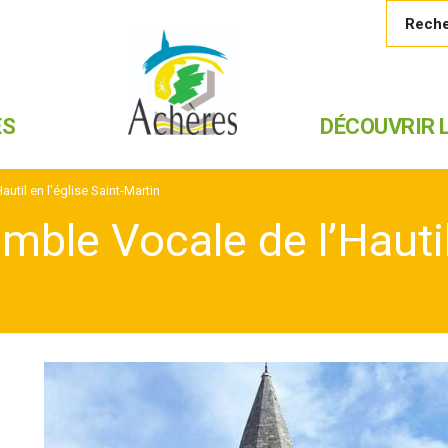
ES
DÉCOUVRIR L
util en l’église Saint-Martin
ble Vocale de l’Hautil 