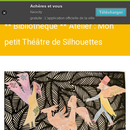
To
Achères et vous
na
Télécharger
Neocity
gratuite : L'application officielle de la ville
** Bibliothèque ** Atelier : Mon
petit Théâtre de Silhouettes