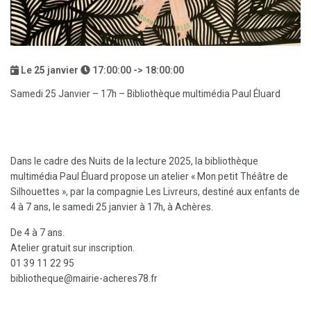
Le
25
janvier
17:00:00 -> 18:00:00
Samedi 25 Janvier – 17h – Bibliothèque multimédia Paul Éluard
‎ ‎ ‎ ‎ ‎ ‎ ‎ ‎ ‎ ‎ ‎ ‎ ‎ ‎ ‎ ‎ ‎ ‎ ‎ ‎ ‎ ‎ ‎ ‎ ‎ ‎ ‎ ‎ ‎ ‎ ‎ ‎ ‎ ‎ ‎ ‎ ‎ ‎ ‎ ‎ ‎ ‎ ‎ ‎ ‎ ‎ ‎ ‎ ‎ ‎ ‎ ‎ ‎ ‎ ‎ ‎ ‎ ‎ ‎ ‎ ‎ ‎ ‎ ‎ ‎ ‎ ‎ ‎ ‎ ‎ ‎ ‎ ‎ ‎ ‎ ‎ ‎ ‎ ‎ ‎ ‎ ‎ ‎ ‎ ‎ ‎ ‎ ‎ ‎ ‎ ‎ ‎ ‎ ‎ ‎ ‎ ‎ ‎ ‎ ‎ ‎ ‎ ‎ ‎ ‎ ‎ ‎ ‎ ‎ ‎ ‎ ‎ ‎ ‎ ‎ ‎ ‎ ‎ ‎ ‎ ‎ ‎ ‎ ‎ ‎ ‎ ‎ ‎ ‎ ‎ ‎ ‎ ‎ ‎ ‎ ‎ ‎ ‎ ‎ ‎
‎ ‎ ‎ ‎ ‎ ‎ ‎ ‎ ‎ ‎ ‎ ‎ ‎ ‎ ‎ ‎ ‎ ‎ ‎ ‎ ‎ ‎ ‎ ‎ ‎ ‎ ‎ ‎ ‎ ‎ ‎ ‎ ‎ ‎ ‎ ‎ ‎ ‎ ‎ ‎ ‎ ‎ ‎ ‎ ‎ ‎ ‎ ‎ ‎ ‎ ‎ ‎ ‎ ‎ ‎ ‎ ‎ ‎ ‎ ‎ ‎ ‎ ‎ ‎ ‎ ‎ ‎ ‎ ‎ ‎ ‎ ‎ ‎ ‎ ‎ ‎ ‎ ‎ ‎ ‎ ‎ ‎ ‎ ‎ ‎ ‎ ‎ ‎ ‎ ‎ ‎ ‎ ‎ ‎ ‎ ‎ ‎ ‎ ‎ ‎ ‎ ‎ ‎ ‎ ‎ ‎ ‎ ‎
Dans le cadre des Nuits de la lecture 2025, la bibliothèque
multimédia Paul Éluard propose un atelier « Mon petit Théâtre de
Silhouettes », par la compagnie Les Livreurs, destiné aux enfants de
4 à 7 ans, le samedi 25 janvier à 17h, à Achères.
De 4 à 7 ans.
Atelier gratuit sur inscription.
01 39 11 22 95
bibliotheque@mairie-acheres78.fr