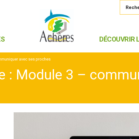
ES
DÉCOUVRIR L
ommuniquer avec ses proches
te : Module 3 – commu