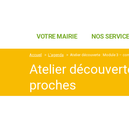
VOTRE MAIRIE
NOS SERVIC
Accueil
>
L’agenda
>
Atelier découverte : Module 3 – c
Atelier découver
proches