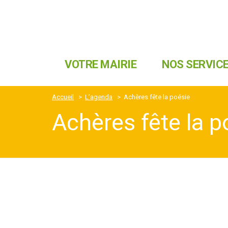
VOTRE MAIRIE
NOS SERVIC
Accueil
>
L’agenda
>
Achères fête la poésie
Achères fête la p