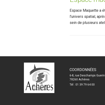
Espace Maquette a ét
l’univers spatial, ap
sein de plusieurs ate
COORDONNÉES
6-8, rue Deschamps Guerin
78260 Achères
Tél : 01 39 79 64 00