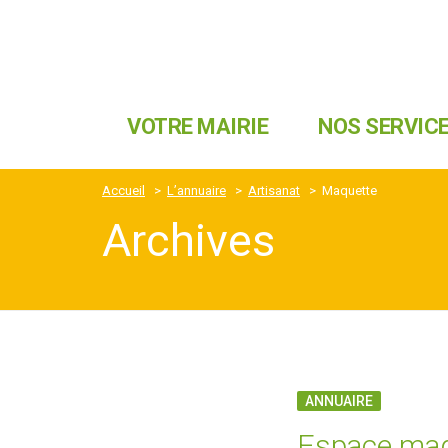
VOTRE MAIRIE
NOS SERVIC
Accueil
>
L’annuaire
>
Artisanat
>
Maquette
Archives
ANNUAIRE
Espace maq