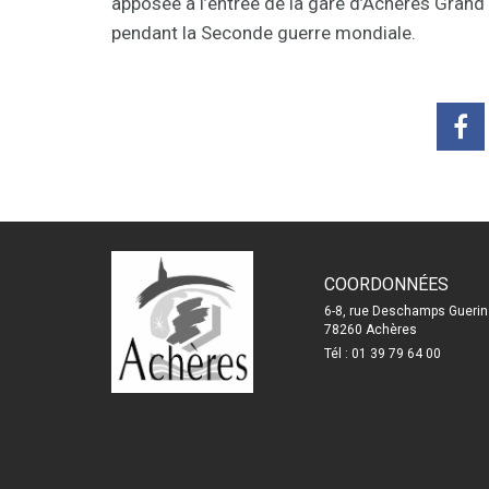
apposée à l’entrée de la gare d’Achères Grand
pendant la Seconde guerre mondiale.
COORDONNÉES
6-8, rue Deschamps Guerin
78260 Achères
Tél : 01 39 79 64 00