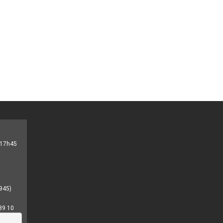
- 17h45
945)
89 10