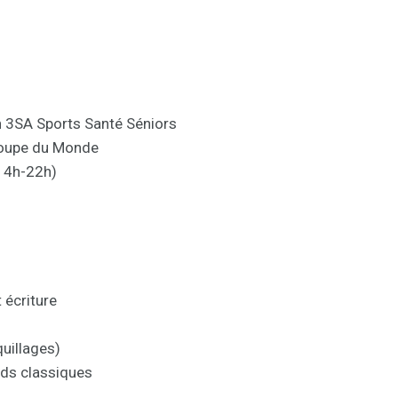
on 3SA Sports Santé Séniors
 Coupe du Monde
(14h-22h)
 écriture
uillages)
nds classiques