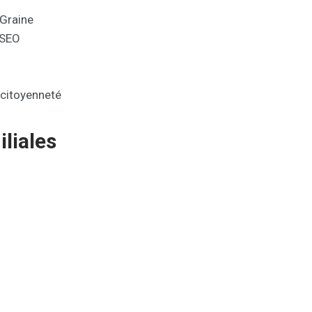
-Graine
PSEO
 citoyenneté
liales