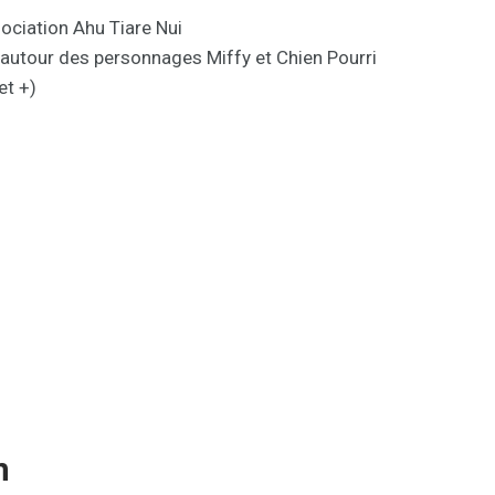
ociation Ahu Tiare Nui
e autour des personnages Miffy et Chien Pourri
et +)
n