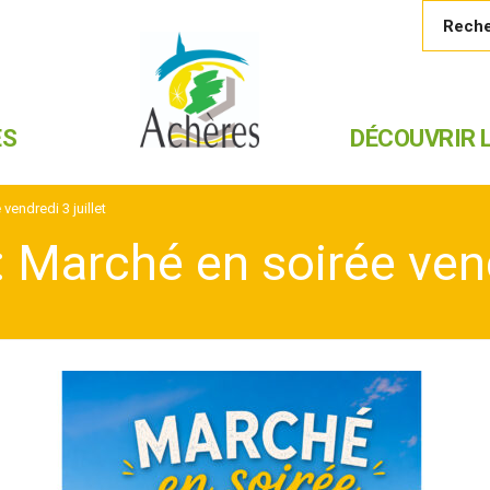
ES
DÉCOUVRIR L
endredi 3 juillet
Marché en soirée vendr