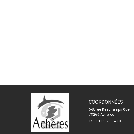
COORDONNÉES
6-8, rue Deschamps Guerin
78260 Achères
Tél : 01 39 79 64 00