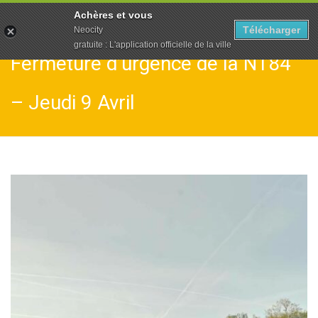
To
Achères et vous
na
Télécharger
Neocity
gratuite : L'application officielle de la ville
Fermeture d’urgence de la N184
– Jeudi 9 Avril