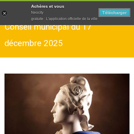
To
Achères et vous
na
Télécharger
Neocity
gratuite : L'application officielle de la ville
Conseil municipal du 17
décembre 2025