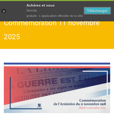
To
Achères et vous
na
Télécharger
Neocity
gratuite : L'application officielle de la ville
Commémoration 11 novembre
2025