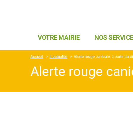
VOTRE MAIRIE
NOS SERVIC
Accueil
>
L’actualité
>
Alerte rouge canicule, à partir du 
Alerte rouge cani