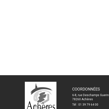
COORDONNÉES
6-8, rue Deschamps Guerin
78260 Achères
Tél : 01 39 79 64 00